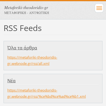
Metaforiki-theodoridis-gr
ΜΕΤΑΦΟΡΙΚΗ - ΑΝΥΨΩΤΙΚΗ
RSS Feeds
Όλα τα άρθρα
https://metaforiki-theodoridis-
gr.webnode.gr/rss/all.xml
Νέα
https://metaforiki-theodoridis-
gr.webnode.gr/rss/%ce%bd%ce%ad%ce%b1.xml